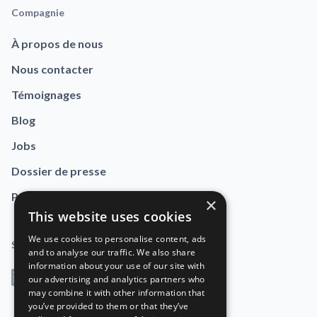
Compagnie
À propos de nous
Nous contacter
Témoignages
Blog
Jobs
Dossier de presse
Politique de confidentialité
×
This website uses cookies
We use cookies to personalise content, ads
Social
and to analyse our traffic. We also share
information about your use of our site with
LinkedIn
our advertising and analytics partners who
may combine it with other information that
you’ve provided to them or that they’ve