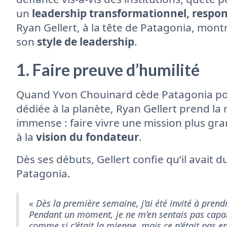
un
leadership transformationnel, respons
Ryan Gellert, à la tête de Patagonia, montre
son
style de leadership
.
1. Faire preuve d’humilité
Quand Yvon Chouinard cède Patagonia pou
dédiée à la planète, Ryan Gellert prend la 
immense : faire vivre une mission plus gran
à la
vision du fondateur
.
Dès ses débuts, Gellert confie qu’il avait 
Patagonia.
« Dès la première semaine, j’ai été invité à pren
Pendant un moment, je ne m’en sentais pas capab
comme si c’était la mienne, mais ce n’était pas en