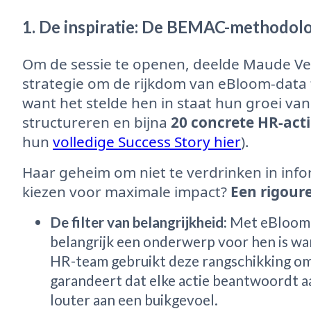
1. De inspiratie: De BEMAC-methodolo
Om de sessie te openen, deelde Maude V
strategie om de rijkdom van eBloom-data
want het stelde hen in staat hun groei v
structureren en bijna
20 concrete HR-acti
hun
volledige Success Story hier
).
Haar geheim om niet te verdrinken in infor
kiezen voor maximale impact?
Een rigoure
De filter van belangrijkheid:
Met eBloom 
belangrijk een onderwerp voor hen is w
HR-team gebruikt deze rangschikking om t
garandeert dat elke actie beantwoordt aa
louter aan een buikgevoel.