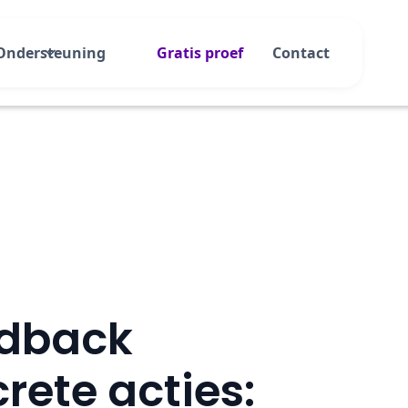
Ondersteuning
Gratis proef
Contact
edback
rete acties: