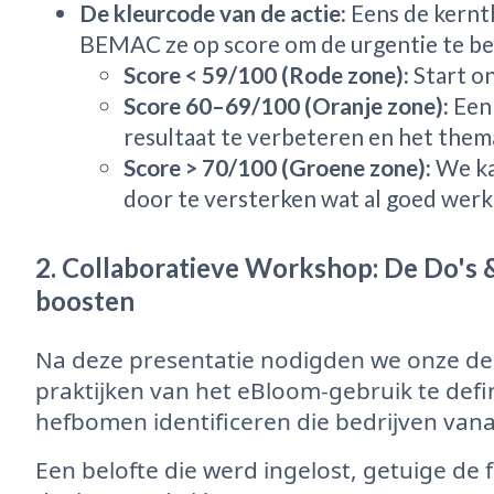
De kleurcode van de actie:
Eens de kernth
BEMAC ze op score om de urgentie te be
Score < 59/100 (Rode zone):
Start on
Score 60–69/100 (Oranje zone):
Een 
resultaat te verbeteren en het thema
Score > 70/100 (Groene zone):
We ka
door te versterken wat al goed werkt
2. Collaboratieve Workshop: De Do's
boosten
Na deze presentatie nodigden we onze de
praktijken van het eBloom-gebruik te defin
hefbomen identificeren die bedrijven van
Een belofte die werd ingelost, getuige de