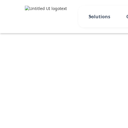
Solutions