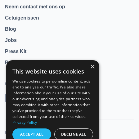
Neem contact met ons op
Getuigenissen
Blog
Jobs
Press Kit
Privacy Policy
×
This website uses cookies
We use cookies to personalise content, ads
Social
and to analyse our traffic. We also share
information about your use of our site with
LinkedIn
our advertising and analytics partners who
may combine it with other information that
you’ve provided to them or that they’ve
collected from your use of their services.
Privacy Policy
Privacy
ACCEPT ALL
DECLINE ALL